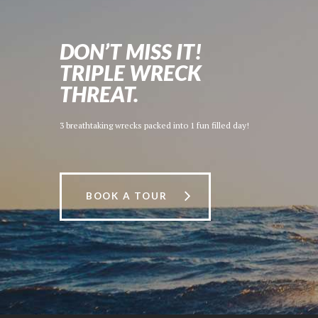
DON’T MISS IT!
TRIPLE WRECK
THREAT.
3 breathtaking wrecks packed into 1 fun filled day!
BOOK A TOUR