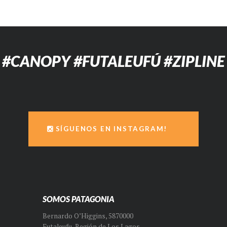
#CANOPY #FUTALEUFÚ #ZIPLINE
SÍGUENOS EN INSTAGRAM!
SOMOS PATAGONIA
Bernardo O’Higgins, 5870000
Futaleufu, Región de Los Lagos –