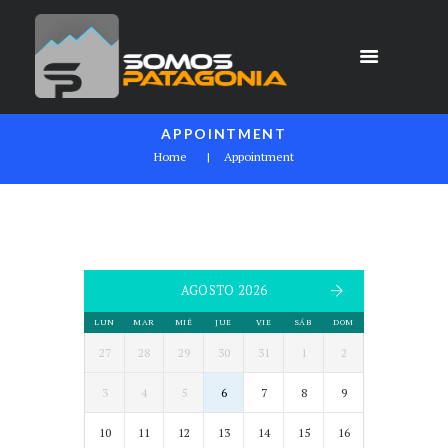
APPOINTMENT
Home
Appointment
AGOSTO 2026
LUN
MAR
MIÉ
JUE
VIE
SÁB
DOM
27
28
29
30
31
1
2
3
4
5
6
7
8
9
10
11
12
13
14
15
16