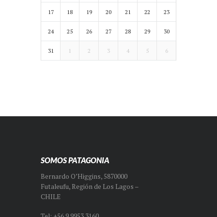
17
18
19
20
21
22
23
24
25
26
27
28
29
30
31
1
2
3
4
5
6
SOMOS PATAGONIA
Bernardo O’Higgins, 5870000
Futaleufu, Región de Los Lagos –
CHILE
Tel: +56 9 9953 3160