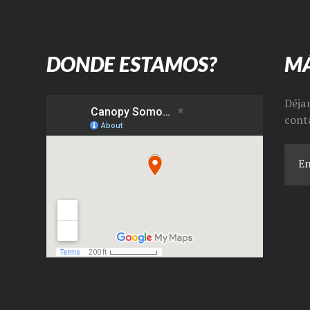
DONDE ESTAMOS?
MÁ
Déja
cont