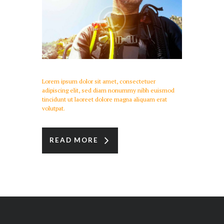
Lorem ipsum dolor sit amet, consectetuer
adipiscing elit, sed diam nonummy nibh euismod
tincidunt ut laoreet dolore magna aliquam erat
volutpat.
READ MORE